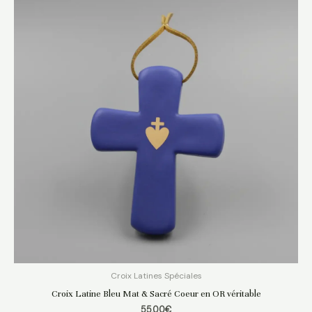
Croix Latines Spéciales
Croix Latine Bleu Mat & Sacré Coeur en OR véritable
55.00
€