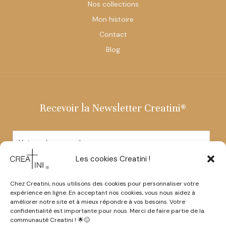
Nos collections
Mon histoire
Contact
Blog
Recevoir la Newsletter Creatini®
E
m
a
Les cookies Creatini !
i
Envoyer
l
Chez Creatini, nous utilisons des cookies pour personnaliser votre
*
expérience en ligne. En acceptant nos cookies, vous nous aidez à
Instagram
améliorer notre site et à mieux répondre à vos besoins. Votre
confidentialité est importante pour nous. Merci de faire partie de la
communauté Creatini ! 🌟😊