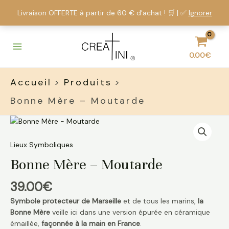
Livraison OFFERTE à partir de 60 € d'achat ! 🛒 | ✅
Ignorer
Aller
Main
au
Menu
contenu
0.00
€
Accueil
Produits
Bonne Mère – Moutarde
Lieux Symboliques
Bonne Mère – Moutarde
39.00
€
Symbole protecteur de Marseille
et de tous les marins,
la
Bonne Mère
veille ici dans une version épurée en céramique
émaillée,
façonnée à la main en France
.