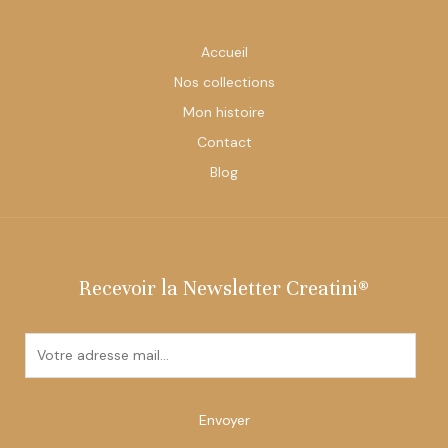
Accueil
Nos collections
Mon histoire
Contact
Blog
Recevoir la Newsletter Creatini®
E
m
a
i
Envoyer
l