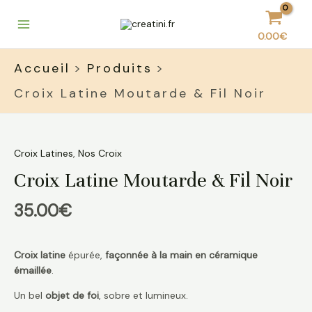
Aller
Main
au
Menu
0.00
€
contenu
Accueil
Produits
Croix Latine Moutarde & Fil Noir
quantité
de
Croix
Croix Latines
,
Nos Croix
Latine
Croix Latine Moutarde & Fil Noir
Moutarde
&
35.00
€
Fil
Noir
Croix latine
épurée,
façonnée à la main en céramique
émaillée
.
Un bel
objet de foi
, sobre et lumineux.