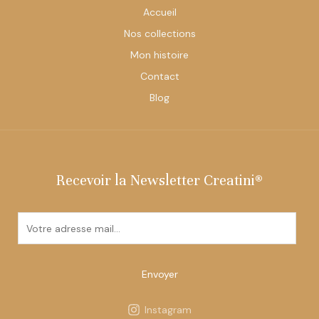
Accueil
Nos collections
Mon histoire
Contact
Blog
Recevoir la Newsletter Creatini®
E
m
a
i
Envoyer
l
*
Instagram