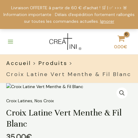
Livraison OFFERTE à partir de 60 € d'achat ! 🛒 | ✅ >>> 🚨
Information importante : Délais d'expédition fortement rallongés
sur toutes les commandes actuelles.
Ignorer
Aller
Main
au
Menu
contenu
0.00
€
Accueil
Produits
Croix Latine Vert Menthe & Fil Blanc
quantité
de
Croix
Croix Latines
,
Nos Croix
Latine
Croix Latine Vert Menthe & Fil
Vert
Menthe
Blanc
&
Fil
35.00
€