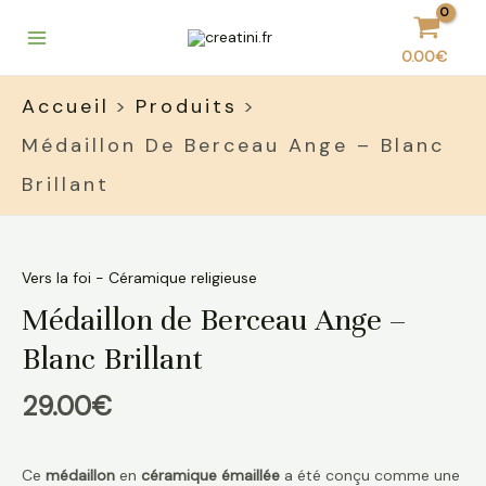
Aller
Main
au
Menu
0.00
€
contenu
Accueil
Produits
Médaillon De Berceau Ange – Blanc
Brillant
quantité
de
Médaillon
Vers la foi - Céramique religieuse
de
Médaillon de Berceau Ange –
Berceau
Ange
Blanc Brillant
-
Blanc
29.00
€
Brillant
Ce
médaillon
en
céramique émaillée
a été conçu comme une