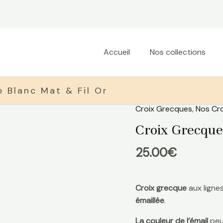
Accueil
Nos collections
 Blanc Mat & Fil Or
Croix Grecques
,
Nos Cro
quantité
de
Croix Grecque
Croix
Grecque
25.00
€
Blanc
Mat
&
Croix grecque
aux lignes
Fil
émaillée
.
Or
La couleur de l’émail
peut