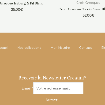
Croix Grecques
 Grecque Iceberg & Fil Blanc
Croix Grecque Sacré Coeur Bl
25.00
€
32.00
€
ccueil
Nos collections
Mon histoire
Contact
Bl
Recevoir la Newsletter Creatini®
Email
*
Envoyer