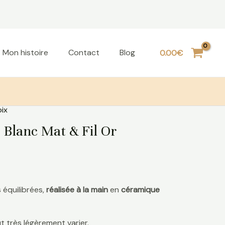
Mon histoire
Contact
Blog
0.00
€
ix
 Blanc Mat & Fil Or
 équilibrées,
réalisée à la main
en
céramique
 très légèrement varier.