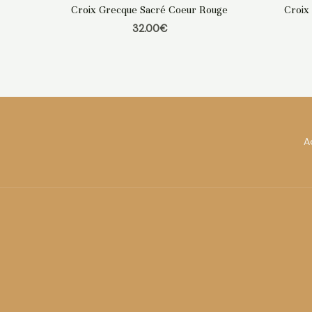
Croix Grecque Sacré Coeur Rouge
Croix
32.00
€
A