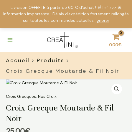
Livraison OFFERTE à partir de 60 € d'achat ! 🛒 | ✅ >>> 🚨
Information importante : Délais d'expédition fortement rallongés
sur toutes les commandes actuelles.
Ignorer
Aller
Main
au
Menu
contenu
0.00
€
Accueil
Produits
Croix Grecque Moutarde & Fil Noir
quantité
de
Croix
Croix Grecques
,
Nos Croix
Grecque
Croix Grecque Moutarde & Fil
Moutarde
&
Noir
Fil
Noir
25.00
€