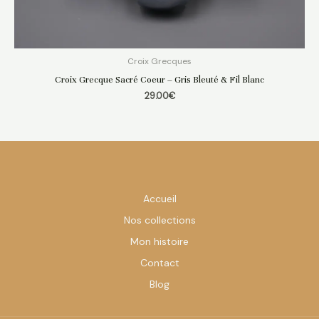
Croix Grecques
Croix Grecque Sacré Coeur – Gris Bleuté & Fil Blanc
29.00
€
Accueil
Nos collections
Mon histoire
Contact
Blog