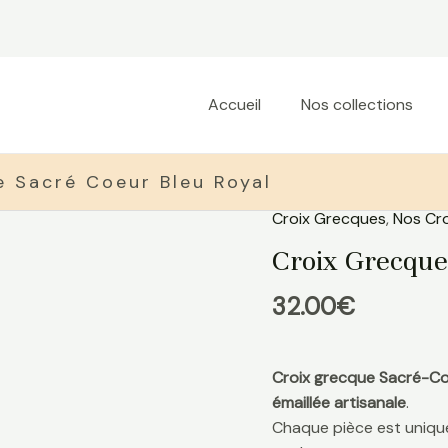
Accueil
Nos collections
e Sacré Coeur Bleu Royal
Croix Grecques
,
Nos Cro
quantité
EXCLUSIVITÉ DU
de
SITE
Croix Grecque
Croix
Grecque
32.00
€
Sacré
Coeur
Bleu
Croix grecque Sacré-C
Royal
émaillée artisanale
.
Chaque pièce est unique