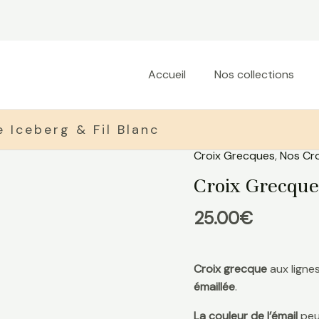
Accueil
Nos collections
 Iceberg & Fil Blanc
Croix Grecques
,
Nos Cro
quantité
de
Croix Grecque 
Croix
Grecque
25.00
€
Iceberg
&
Fil
Croix grecque
aux lignes
Blanc
émaillée
.
La couleur de l’émail
peut