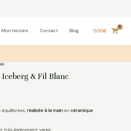
Mon histoire
Contact
Blog
0.00
€
ix
Iceberg & Fil Blanc
 équilibrées,
réalisée à la main
en
céramique
 très légèrement varier.