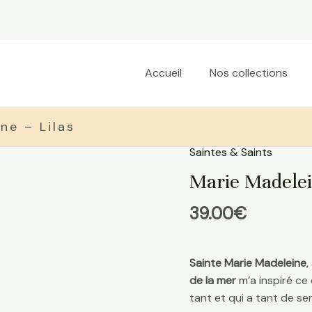
Accueil
Nos collections
ne – Lilas
Saintes & Saints
quantité
de
Marie Madelei
Marie
Madeleine
39.00
€
-
Lilas
Sainte Marie Madeleine
,
de la mer
m’a inspiré ce
tant et qui a tant de sen