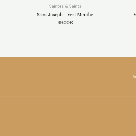
Saintes & Saints
Saint Joseph – Vert Menthe
V
39.00
€
A