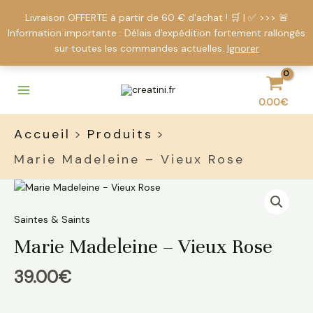
Livraison OFFERTE à partir de 60 € d'achat ! 🛒 | ✅ >>> 🚨
Information importante : Délais d'expédition fortement rallongés
sur toutes les commandes actuelles.
Ignorer
Aller
Main
au
Menu
0.00
€
contenu
Accueil
Produits
Marie Madeleine – Vieux Rose
quantité
de
Marie
Saintes & Saints
Madeleine
Marie Madeleine – Vieux Rose
-
Vieux
39.00
€
Rose