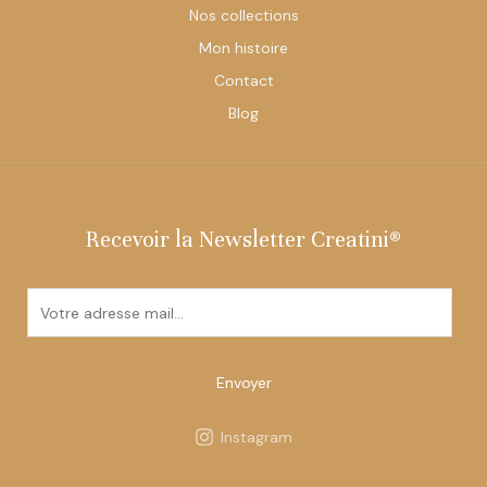
Nos collections
Mon histoire
Contact
Blog
Recevoir la Newsletter Creatini®
E
m
a
i
Envoyer
l
*
Instagram