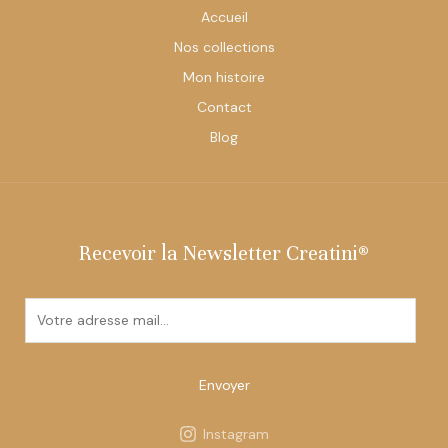
Accueil
Nos collections
Mon histoire
Contact
Blog
Recevoir la Newsletter Creatini®
E
m
a
i
Envoyer
l
*
Instagram