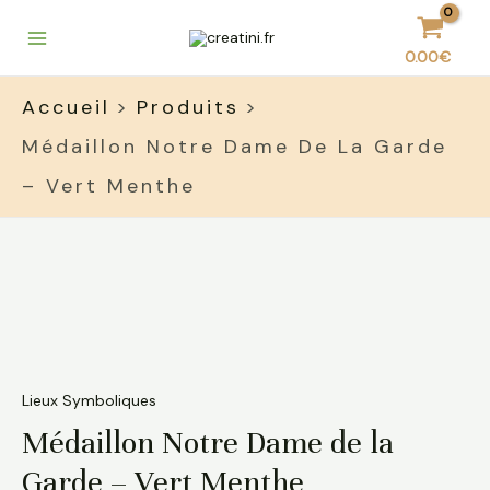
Aller
Main
au
Menu
0.00
€
contenu
Accueil
Produits
Médaillon Notre Dame De La Garde
– Vert Menthe
quantité
de
Médaillon
Notre
Dame
de
la
Garde
Lieux Symboliques
-
Médaillon Notre Dame de la
Vert
Menthe
Garde – Vert Menthe